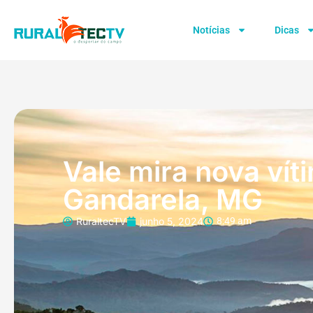
Notícias
Dicas
Vale mira nova vít
Gandarela, MG
RuraltecTV
junho 5, 2024
8:49 am