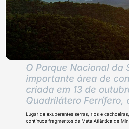
O Parque Nacional da 
importante área de co
criada em 13 de outubr
Quadrilátero Ferrífero,
Lugar de exuberantes serras, rios e cachoeir
contínuos fragmentos de Mata Atlântica de Mi