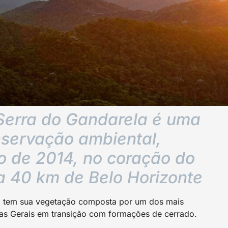
Serra do Gandarela é uma
nservação ambiental,
o de 2014, no coração do
 a 40 km de Belo Horizonte
as, tem sua vegetação composta por um dos mais
nas Gerais em transição com formações de cerrado.