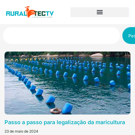
Pes
Passo a passo para legalização da maricultura
23 de maio de 2024