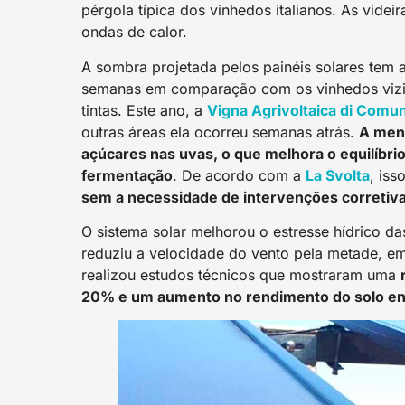
pérgola típica dos vinhedos italianos. As vide
ondas de calor.
A sombra projetada pelos painéis solares tem 
semanas em comparação com os vinhedos vizin
tintas. Este ano, a
Vigna Agrivoltaica di Comun
outras áreas ela ocorreu semanas atrás.
A meno
açúcares nas uvas, o que melhora o equilíbrio 
fermentação
. De acordo com a
La Svolta
, iss
sem a necessidade de intervenções corretiv
O sistema solar melhorou o estresse hídrico da
reduziu a velocidade do vento pela metade, 
realizou estudos técnicos que mostraram uma
20% e um aumento no rendimento do solo e