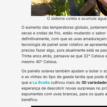
O sistema coleta e acumula água 
O aumento das temperaturas globais, juntamen
secas e ondas de frio, estão mudando o sabor 
definitivamente, com que as uvas amadureçam 
tecnologia de painel solar rotativo se aprese
preciso fazer algo, pois atualmente está se p
Trinta anos atrás, pensava-se que 32° Celsius
mesmo 40° Celsius.
Os painéis solares também ajudam a isolar o s
e as vinhas do tipo de geada tardia que pode d
que a
La Svolta
cultivou mais de
30 variedades
esperança de descobrir novas surpresas no pró
espumantes com uvas brancas, para os quais ac
benéfico.