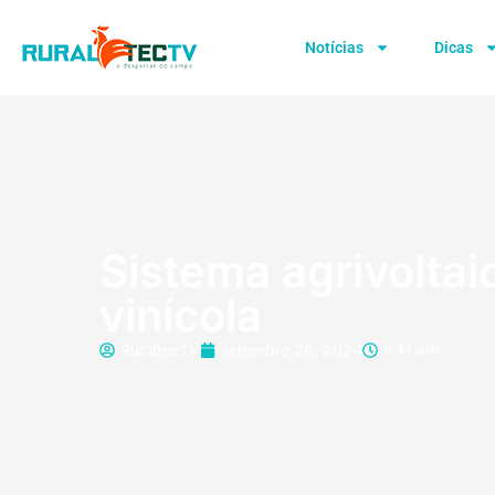
Notícias
Dicas
Sistema agrivolta
vinícola
RuraltecTV
setembro 26, 2024
8:41 am