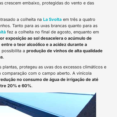
iras crescem embaixo, protegidas do vento e das
atrasado a colheita na
La Svolta
em três a quatro
hos. Tanto para as uvas brancas quanto para as
ità
fez a colheita no final de agosto, enquanto em
r exposição ao sol desacelera o acúmulo de
entre o teor alcoólico e a acidez durante a
o possibilita a
produção de vinhos de alta qualidade
as
.
s plantas, protegeu as uvas dos excessos climáticos e
em comparação com o campo aberto. A vinícola
redução no consumo de água de irrigação de até
ntre 20% e 60%
.