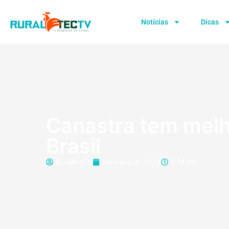
Notícias
Dicas
Canastra tem melho
Brasil
RuraltecTV
fevereiro 2, 2024
8:34 am