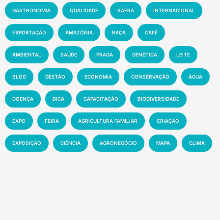
GASTRONOMIA
QUALIDADE
SAFRA
INTERNACIONAL
EXPORTAÇÃO
AMAZÔNIA
RAÇA
CAFÉ
AMBIENTAL
SAÚDE
PRAGA
GENÉTICA
LEITE
BLOG
GESTÃO
ECONOMIA
CONSERVAÇÃO
ÁGUA
DOENÇA
DICA
CAPACITAÇÃO
BIODIVERSIDADE
EXPO
FEIRA
AGRICULTURA FAMILIAR
CRIAÇÃO
EXPOSIÇÃO
CIÊNCIA
AGRONEGÓCIO
MAPA
CLIMA
INOVAÇÃO
PRODUTIVIDADE
AGRICULTURA
SOLO
MEIO AMBIENTE
PESQUISA
PECUÁRIA
MANEJO
EMBRAPA
MERCADO
SUSTENTABILIDADE
EVENTO