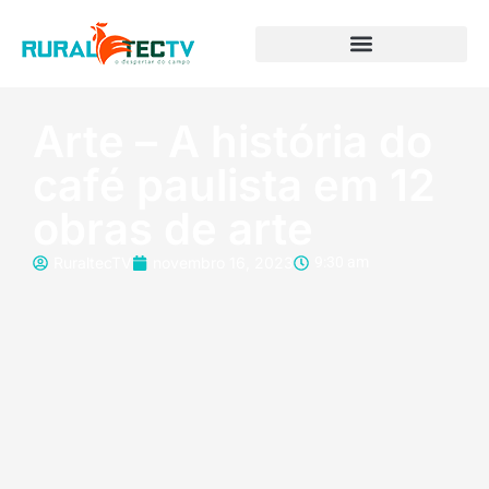
Arte – A história do
café paulista em 12
obras de arte
RuraltecTV
novembro 16, 2023
9:30 am