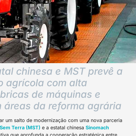
al chinesa e MST prevê a
 agrícola com alta
fábricas de máquinas e
m áreas da reforma agrária
 a dar um salto de modernização com uma nova parceria
 Sem Terra (MST)
e a estatal chinesa
Sinomach
ativa que aprofunda a cooperação estratégica entre