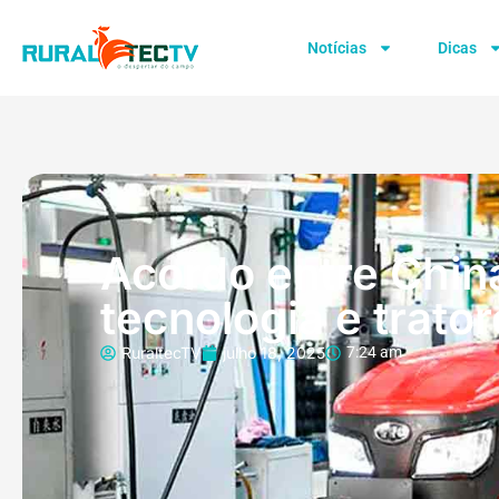
Notícias
Dicas
Acordo entre Chin
tecnologia e trato
RuraltecTV
julho 18, 2025
7:24 am