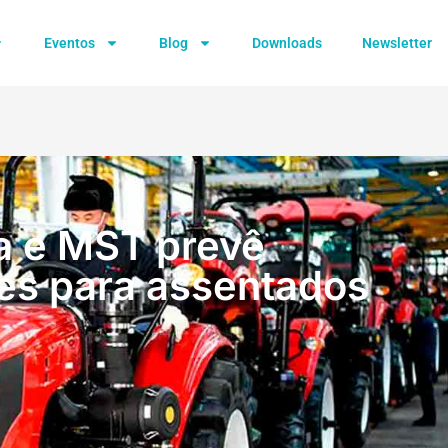
Eventos
Blog
Downloads
Newsletter
a e MST prevê
res para assentados