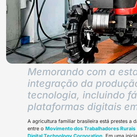
Memorando com a estat
integração da produção
tecnologia, incluindo 
plataformas digitais e
A agricultura familiar brasileira está prestes
entre o
Movimento dos Trabalhadores Rurais
Digital Technology Corporation
. Em uma inici