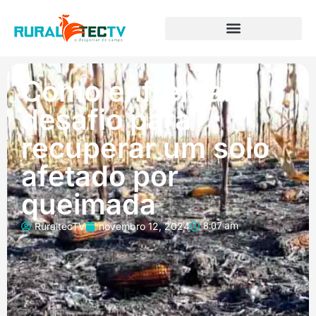
Como enfrentar o
desafio para
recuperar um solo
afetado por
queimada
RuraltecTV
novembro 12, 2024
8:07 am