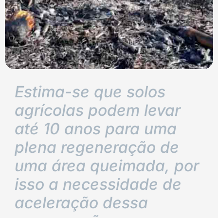
Estima-se que solos
agrícolas podem levar
até 10 anos para uma
plena regeneração de
uma área queimada, por
isso a necessidade de
aceleração dessa