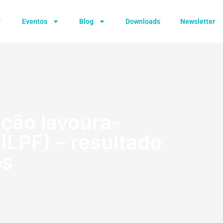
Eventos
Blog
Downloads
Newsletter
ação lavoura-
(ILPF) – resultado
os