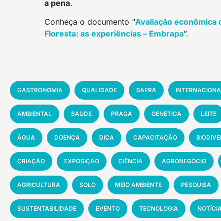
a pena
.
Conheça o documento “
Avaliação econômica 
Floresta: as experiências – Embrapa
”.
GASTRONOMIA
QUALIDADE
SAFRA
INTERNACIONA
AMBIENTAL
SAÚDE
PRAGA
GENÉTICA
LEITE
ÁGUA
DOENÇA
DICA
CAPACITAÇÃO
BIODIV
CRIAÇÃO
EXPOSIÇÃO
CIÊNCIA
AGRONEGÓCIO
AGRICULTURA
SOLO
MEIO AMBIENTE
PESQUISA
SUSTENTABILIDADE
EVENTO
TECNOLOGIA
NOTÍCI