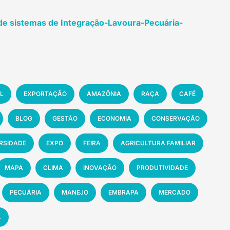
de sistemas de Integração-Lavoura-Pecuária-
L
EXPORTAÇÃO
AMAZÔNIA
RAÇA
CAFÉ
BLOG
GESTÃO
ECONOMIA
CONSERVAÇÃO
ERSIDADE
EXPO
FEIRA
AGRICULTURA FAMILIAR
MAPA
CLIMA
INOVAÇÃO
PRODUTIVIDADE
PECUÁRIA
MANEJO
EMBRAPA
MERCADO
A