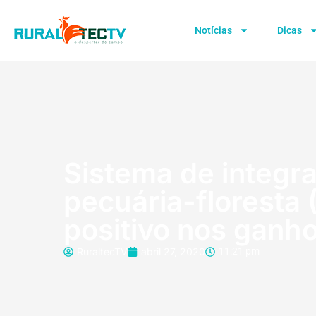
Notícias
Dicas
Sistema de integr
pecuária-floresta 
positivo nos ganh
RuraltecTV
abril 27, 2020
11:21 pm