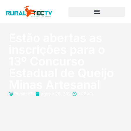
Estão abertas as
inscrições para o
13º Concurso
Estadual de Queijo
Minas Artesanal
RuraltecTV
agosto 26, 2021
8:02 am