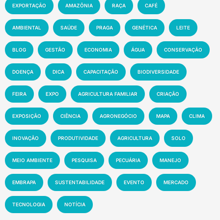
EXPORTAÇÃO
AMAZÔNIA
RAÇA
CAFÉ
AMBIENTAL
SAÚDE
PRAGA
GENÉTICA
LEITE
BLOG
GESTÃO
ECONOMIA
ÁGUA
CONSERVAÇÃO
DOENÇA
DICA
CAPACITAÇÃO
BIODIVERSIDADE
FEIRA
EXPO
AGRICULTURA FAMILIAR
CRIAÇÃO
EXPOSIÇÃO
CIÊNCIA
AGRONEGÓCIO
MAPA
CLIMA
INOVAÇÃO
PRODUTIVIDADE
AGRICULTURA
SOLO
MEIO AMBIENTE
PESQUISA
PECUÁRIA
MANEJO
EMBRAPA
SUSTENTABILIDADE
EVENTO
MERCADO
TECNOLOGIA
NOTÍCIA