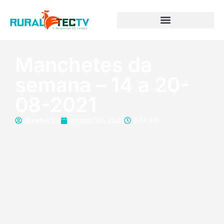
Manchetes da
semana – 14 a 20-
08-2021
RuraltecTV
agosto 20, 2021
8:04 am