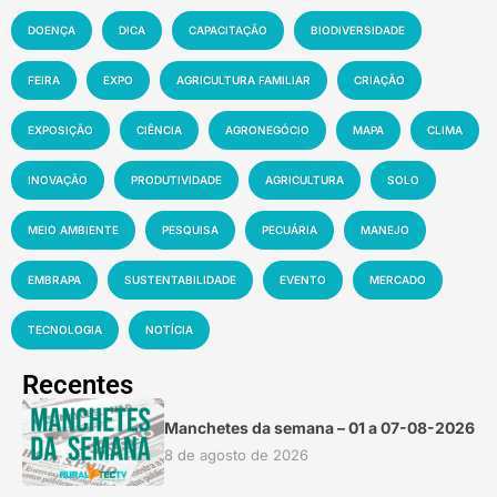
DOENÇA
DICA
CAPACITAÇÃO
BIODIVERSIDADE
FEIRA
EXPO
AGRICULTURA FAMILIAR
CRIAÇÃO
EXPOSIÇÃO
CIÊNCIA
AGRONEGÓCIO
MAPA
CLIMA
INOVAÇÃO
PRODUTIVIDADE
AGRICULTURA
SOLO
MEIO AMBIENTE
PESQUISA
PECUÁRIA
MANEJO
EMBRAPA
SUSTENTABILIDADE
EVENTO
MERCADO
TECNOLOGIA
NOTÍCIA
Recentes
Manchetes da semana – 01 a 07-08-2026
8 de agosto de 2026