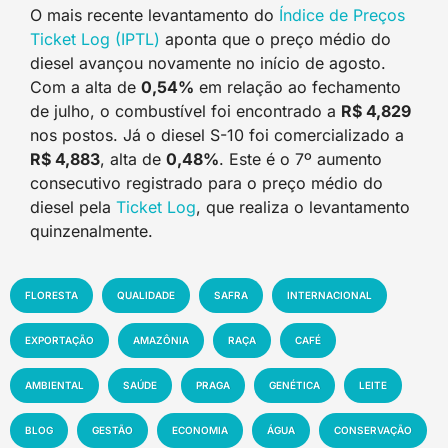
O mais recente levantamento do
Índice de Preços
Ticket Log (IPTL)
aponta que o preço médio do
diesel avançou novamente no início de agosto.
Com a alta de
0,54%
em relação ao fechamento
de julho, o combustível foi encontrado a
R$ 4,829
nos postos. Já o diesel S-10 foi comercializado a
R$ 4,883
, alta de
0,48%
. Este é o 7º aumento
consecutivo registrado para o preço médio do
diesel pela
Ticket Log
, que realiza o levantamento
quinzenalmente.
FLORESTA
QUALIDADE
SAFRA
INTERNACIONAL
EXPORTAÇÃO
AMAZÔNIA
RAÇA
CAFÉ
AMBIENTAL
SAÚDE
PRAGA
GENÉTICA
LEITE
BLOG
GESTÃO
ECONOMIA
ÁGUA
CONSERVAÇÃO