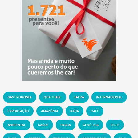
GASTRONOMIA
QUALIDADE
SAFRA
INTERNACIONAL
EXPORTAÇÃO
AMAZÔNIA
RAÇA
CAFÉ
AMBIENTAL
SAÚDE
PRAGA
GENÉTICA
LEITE