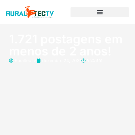
1.721 postagens em
menos de 2 anos!
RuraltecTV
dezembro 24, 2021
9:25 am