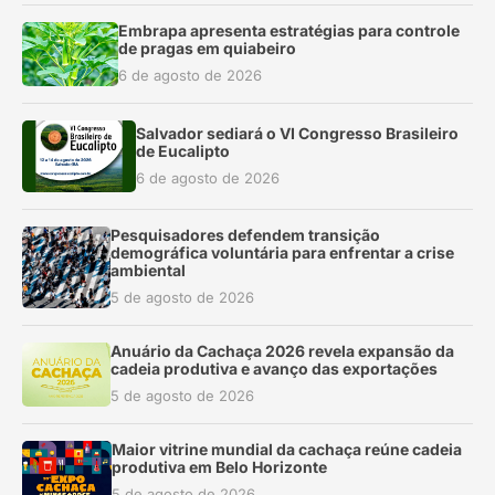
Embrapa apresenta estratégias para controle
de pragas em quiabeiro
6 de agosto de 2026
Salvador sediará o VI Congresso Brasileiro
de Eucalipto
6 de agosto de 2026
Pesquisadores defendem transição
demográfica voluntária para enfrentar a crise
ambiental
5 de agosto de 2026
Anuário da Cachaça 2026 revela expansão da
cadeia produtiva e avanço das exportações
5 de agosto de 2026
Maior vitrine mundial da cachaça reúne cadeia
produtiva em Belo Horizonte
5 de agosto de 2026