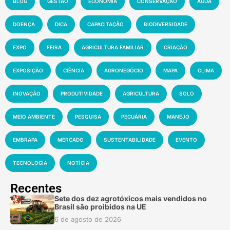
BLOG
GESTÃO
ECONOMIA
CONSERVAÇÃO
ÁGUA
DOENÇA
DICA
CAPACITAÇÃO
BIODIVERSIDADE
EXPO
FEIRA
AGRICULTURA FAMILIAR
CRIAÇÃO
EXPOSIÇÃO
CIÊNCIA
AGRONEGÓCIO
MAPA
CLIMA
INOVAÇÃO
PRODUTIVIDADE
AGRICULTURA
SOLO
MEIO AMBIENTE
PESQUISA
PECUÁRIA
MANEJO
EMBRAPA
MERCADO
SUSTENTABILIDADE
EVENTO
TECNOLOGIA
NOTÍCIA
Recentes
Sete dos dez agrotóxicos mais vendidos no
Brasil são proibidos na UE
6 de agosto de 2026