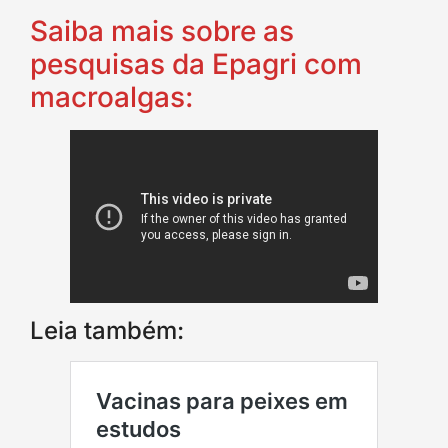
Saiba mais sobre as
pesquisas da Epagri com
macroalgas:
Leia também: