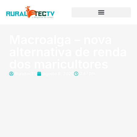
Macroalga – nova
alternativa de renda
dos maricultores
RuraltecTV
agosto 8, 2020
2:47 pm