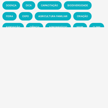
DOENÇA
DICA
CAPACITAÇÃO
BIODIVERSIDADE
FEIRA
EXPO
AGRICULTURA FAMILIAR
CRIAÇÃO
EXPOSIÇÃO
CIÊNCIA
AGRONEGÓCIO
MAPA
CLIMA
INOVAÇÃO
PRODUTIVIDADE
AGRICULTURA
SOLO
MEIO AMBIENTE
PESQUISA
PECUÁRIA
MANEJO
EMBRAPA
SUSTENTABILIDADE
EVENTO
MERCADO
TECNOLOGIA
NOTÍCIA
Recentes
Manchetes da semana – 01 a 07-08-2026
8 de agosto de 2026