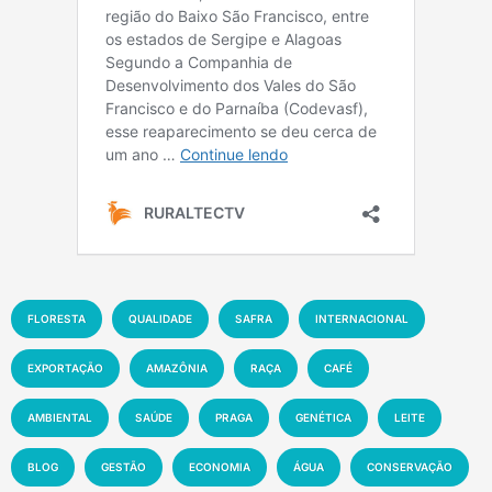
FLORESTA
QUALIDADE
SAFRA
INTERNACIONAL
EXPORTAÇÃO
AMAZÔNIA
RAÇA
CAFÉ
AMBIENTAL
SAÚDE
PRAGA
GENÉTICA
LEITE
BLOG
GESTÃO
ECONOMIA
ÁGUA
CONSERVAÇÃO