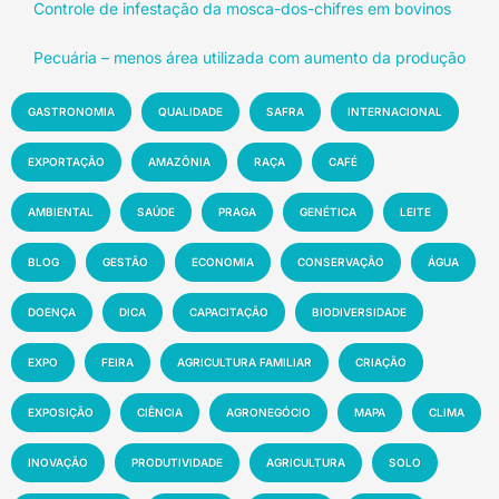
Controle de infestação da mosca-dos-chifres em bovinos
Pecuária – menos área utilizada com aumento da produção
GASTRONOMIA
QUALIDADE
SAFRA
INTERNACIONAL
EXPORTAÇÃO
AMAZÔNIA
RAÇA
CAFÉ
AMBIENTAL
SAÚDE
PRAGA
GENÉTICA
LEITE
BLOG
GESTÃO
ECONOMIA
CONSERVAÇÃO
ÁGUA
DOENÇA
DICA
CAPACITAÇÃO
BIODIVERSIDADE
EXPO
FEIRA
AGRICULTURA FAMILIAR
CRIAÇÃO
EXPOSIÇÃO
CIÊNCIA
AGRONEGÓCIO
MAPA
CLIMA
INOVAÇÃO
PRODUTIVIDADE
AGRICULTURA
SOLO