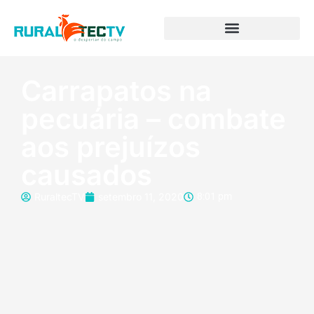
Carrapatos na
pecuária – combate
aos prejuízos
causados
RuraltecTV
setembro 11, 2020
8:01 pm