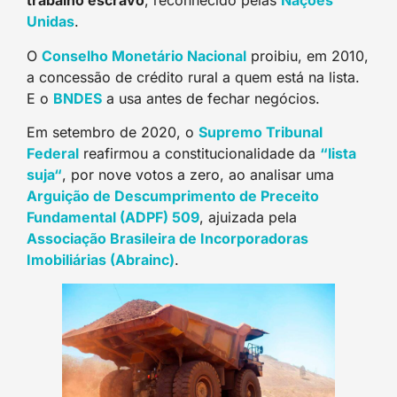
trabalho escravo
, reconhecido pelas
Nações
Unida
s
.
O
Conselho Monetário Nacional
proibiu, em 2010,
a concessão de crédito rural a quem está na lista.
E o
BNDE
S
a usa antes de fechar negócios.
Em setembro de 2020, o
Supremo Tribunal
Federa
l
reafirmou a constitucionalidade da
“lista
suja
“
, por nove votos a zero, ao analisar uma
Arguição de Descumprimento de Preceito
Fundamental (ADPF) 509
, ajuizada pela
Associação Brasileira de Incorporadoras
Imobiliárias (Abrainc
)
.