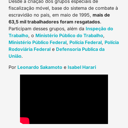
Desde a criação dos grupos especiais de
fiscalização móvel, base do sistema de combate à
escravidão no país, em maio de 1995,
mais de
63,5 mil trabalhadores foram resgatados
.
Participam desses grupos, além da
Inspeção do
Trabalh
o
, o
Ministério Público do Trabalh
o
,
Ministério Público Federal
,
Polícia Federa
l
,
Polícia
Rodoviária Federa
l
e
Defensoria Publica da
Uniã
o
.
Por
Leonardo Sakamot
o
e
Isabel Harar
i