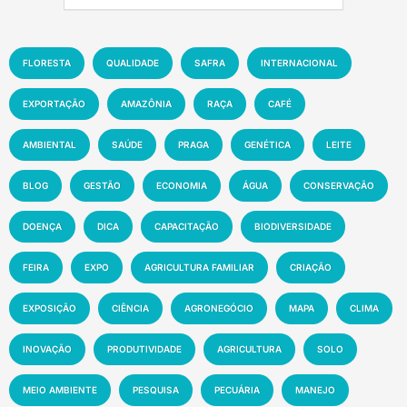
FLORESTA
QUALIDADE
SAFRA
INTERNACIONAL
EXPORTAÇÃO
AMAZÔNIA
RAÇA
CAFÉ
AMBIENTAL
SAÚDE
PRAGA
GENÉTICA
LEITE
BLOG
GESTÃO
ECONOMIA
ÁGUA
CONSERVAÇÃO
DOENÇA
DICA
CAPACITAÇÃO
BIODIVERSIDADE
FEIRA
EXPO
AGRICULTURA FAMILIAR
CRIAÇÃO
EXPOSIÇÃO
CIÊNCIA
AGRONEGÓCIO
MAPA
CLIMA
INOVAÇÃO
PRODUTIVIDADE
AGRICULTURA
SOLO
MEIO AMBIENTE
PESQUISA
PECUÁRIA
MANEJO