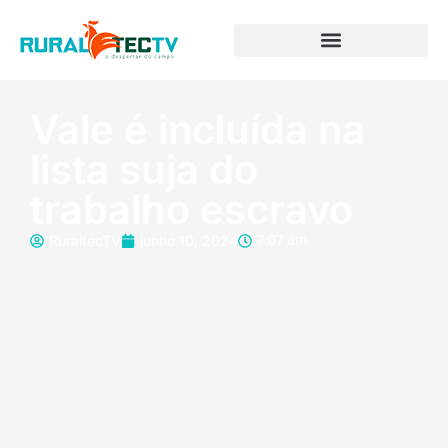
Vale é incluída na
lista suja do
trabalho escravo
RuraltecTV
junho 10, 2024
7:07 am