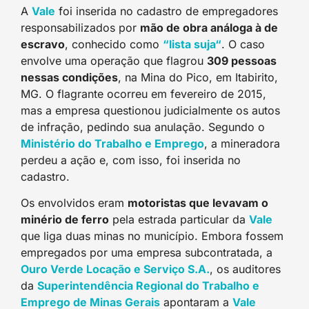
A
Vale
foi inserida no cadastro de empregadores
responsabilizados por
mão de obra análoga à de
escravo
, conhecido como
“lista suja
“
. O caso
envolve uma operação que flagrou
309 pessoas
nessas condições
, na Mina do Pico, em Itabirito,
MG. O flagrante ocorreu em fevereiro de 2015,
mas a empresa questionou judicialmente os autos
de infração, pedindo sua anulação. Segundo o
Ministério
do Trabalho e Emprego
, a mineradora
perdeu a ação e, com isso, foi inserida no
cadastro.
Os envolvidos eram
motoristas que levavam o
minério de ferro
pela estrada particular da
Val
e
que liga duas minas no município. Embora fossem
empregados por uma empresa subcontratada, a
Ouro Verde Locação e Serviço S.A
.
, os auditores
da
Superintendência Regional do Trabalho e
Emprego de Minas Gerais
apontaram a
Val
e