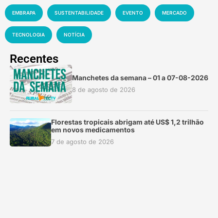
EMBRAPA
SUSTENTABILIDADE
EVENTO
MERCADO
TECNOLOGIA
NOTÍCIA
Recentes
Manchetes da semana – 01 a 07-08-2026
8 de agosto de 2026
Florestas tropicais abrigam até US$ 1,2 trilhão
em novos medicamentos
7 de agosto de 2026
Vídeo viral sobre presença de plástico ou
petróleo em ovos é falso
7 de agosto de 2026
Exposição Especializada do Cavalo Campolina
é decisiva rumo à Nacional 2026