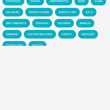
EXPOSIÇÃO
CIÊNCIA
AGRONEGÓCIO
MAPA
CLIMA
INOVAÇÃO
PRODUTIVIDADE
AGRICULTURA
SOLO
MEIO AMBIENTE
PESQUISA
PECUÁRIA
MANEJO
EMBRAPA
SUSTENTABILIDADE
EVENTO
MERCADO
TECNOLOGIA
NOTÍCIA
Recentes
Manchetes da semana – 01 a 07-08-2026
8 de agosto de 2026
Florestas tropicais abrigam até US$ 1,2 trilhão
em novos medicamentos
7 de agosto de 2026