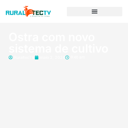
Ostra com novo
sistema de cultivo
RuraltecTV
maio 2, 2024
9:46 am