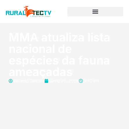
MMA atualiza lista
nacional de
espécies da fauna
ameaçadas
Ricardo Teixeira
junho 26, 2026
9:47 am