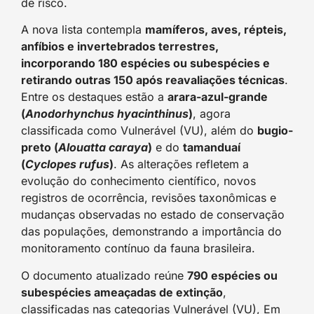
de risco.
A nova lista contempla
mamíferos, aves, répteis,
anfíbios e invertebrados terrestres,
incorporando 180 espécies ou subespécies e
retirando outras 150 após reavaliações técnicas
.
Entre os destaques estão a
arara-azul-grande
(
Anodorhynchus hyacinthinus
)
, agora
classificada como Vulnerável (VU), além do
bugio-
preto (
Alouatta caraya
)
e do
tamanduaí
(
Cyclopes rufus
)
. As alterações refletem a
evolução do conhecimento científico, novos
registros de ocorrência, revisões taxonômicas e
mudanças observadas no estado de conservação
das populações, demonstrando a importância do
monitoramento contínuo da fauna brasileira.
O documento atualizado reúne
790 espécies ou
subespécies ameaçadas de extinção
,
classificadas nas categorias Vulnerável (VU), Em