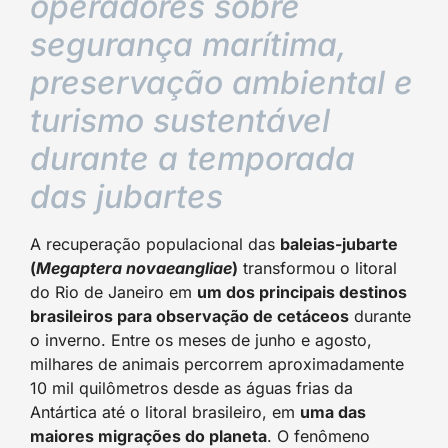
operadores sobre
segurança marítima,
preservação ambiental e
turismo sustentável
durante a temporada
das jubartes
A recuperação populacional das
baleias-jubarte
(
Megaptera novaeangliae
)
transformou o litoral
do Rio de Janeiro em
um dos principais destinos
brasileiros para observação de cetáceos
durante
o inverno. Entre os meses de junho e agosto,
milhares de animais percorrem aproximadamente
10 mil quilômetros desde as águas frias da
Antártica até o litoral brasileiro, em
uma das
maiores migrações do planeta
. O fenômeno