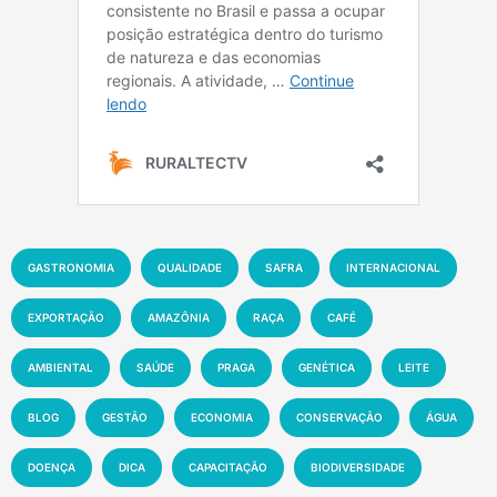
GASTRONOMIA
QUALIDADE
SAFRA
INTERNACIONAL
EXPORTAÇÃO
AMAZÔNIA
RAÇA
CAFÉ
AMBIENTAL
SAÚDE
PRAGA
GENÉTICA
LEITE
BLOG
GESTÃO
ECONOMIA
CONSERVAÇÃO
ÁGUA
DOENÇA
DICA
CAPACITAÇÃO
BIODIVERSIDADE