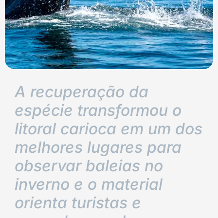
A recuperação da
espécie transformou o
litoral carioca em um dos
melhores lugares para
observar baleias no
inverno e o material
orienta turistas e