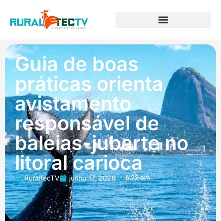
Guia de boas
práticas orienta
avistamento
responsável de
baleias-jubarte no
litoral carioca
RuraltecTV
junho 17, 2026
6:22 am