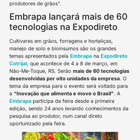
produtores de grãos”.
Embrapa lançará mais de 60
tecnologias na Expodireto
Cultivares em grãos, forragens e hortaliças,
manejo de solo e bioinsumos são os grandes
temas apresentados pela
Embrap
a
na
Expodireto
Cotrija
l
, que acontece de 4 a 8 de março, em
Não-Me-Toque, RS. Serão
mais de 60 tecnologias
desenvolvidas por oito unidades da empresa
. O
tema da empresa para o evento será voltado para
a
“Inovação que alimenta e move o Brasil”
. A
Embrap
a
participa da feira desde a primeira
edição, sendo 24 anos levando conhecimentos da
pesquisa ao produtor, num canal direto
oportunizado pela feira.