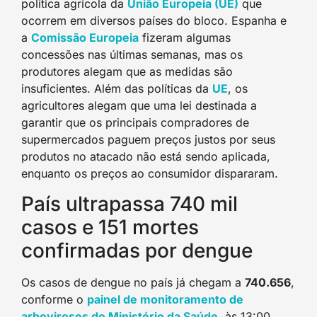
política agrícola da
União Europeia (UE
)
que
ocorrem em diversos países do bloco. Espanha e
a
Comissão Europei
a
fizeram algumas
concessões nas últimas semanas, mas os
produtores alegam que as medidas são
insuficientes. Além das políticas da
U
E
, os
agricultores alegam que uma lei destinada a
garantir que os principais compradores de
supermercados paguem preços justos por seus
produtos no atacado não está sendo aplicada,
enquanto os preços ao consumidor dispararam.
País ultrapassa 740 mil
casos e 151 mortes
confirmadas por dengue
Os casos de dengue no país já chegam a
740.656
,
conforme o
painel de monitoramento de
arboviroses do Ministério da Saúde
, às 13:00