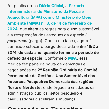
Foi publicado no
Diário Oficia
l
, a
Portaria
Interministerial do Ministério da Pesca e
Aquicultura (MPA) com o Ministério do Meio
Ambiente (MMA) nº 8, de 14 de fevereiro de
202
4
, que altera as regras para o uso sustentável
e a recuperação dos estoques da espécie
L.
purpureus
(pargo). Com a mudança, agora é
permitido estocar o pargo declarado entre
16/2 a
30/4, de cada ano, quando termina o período de
defeso da espécie
. Conforme o
MP
A
, essa
medida fez parte da pauta de demandas e
negociações da
2ª Reunião Ordinária do Comitê
Permanente de Gestão e Uso Sustentável dos
Recursos Pesqueiros Demersais das regiões
Norte e Nordeste
, onde órgãos e entidades da
administração pública, setor pesqueiro e
pesquisadores discutiram a mudança.