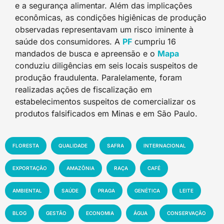
e a segurança alimentar. Além das implicações
econômicas, as condições higiênicas de produção
observadas representavam um risco iminente à
saúde dos consumidores. A
P
F
cumpriu 16
mandados de busca e apreensão e o
Map
a
conduziu diligências em seis locais suspeitos de
produção fraudulenta. Paralelamente, foram
realizadas ações de fiscalização em
estabelecimentos suspeitos de comercializar os
produtos falsificados em Minas e em São Paulo.
FLORESTA
QUALIDADE
SAFRA
INTERNACIONAL
EXPORTAÇÃO
AMAZÔNIA
RAÇA
CAFÉ
AMBIENTAL
SAÚDE
PRAGA
GENÉTICA
LEITE
BLOG
GESTÃO
ECONOMIA
ÁGUA
CONSERVAÇÃO