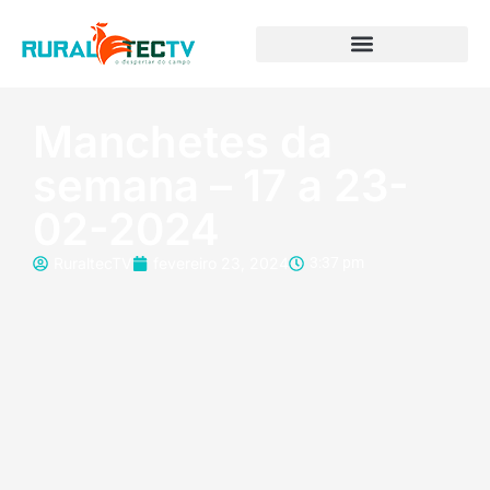
Manchetes da
semana – 17 a 23-
02-2024
RuraltecTV
fevereiro 23, 2024
3:37 pm