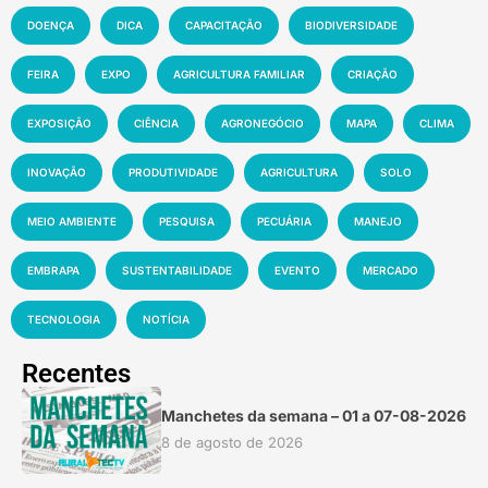
DOENÇA
DICA
CAPACITAÇÃO
BIODIVERSIDADE
FEIRA
EXPO
AGRICULTURA FAMILIAR
CRIAÇÃO
EXPOSIÇÃO
CIÊNCIA
AGRONEGÓCIO
MAPA
CLIMA
INOVAÇÃO
PRODUTIVIDADE
AGRICULTURA
SOLO
MEIO AMBIENTE
PESQUISA
PECUÁRIA
MANEJO
EMBRAPA
SUSTENTABILIDADE
EVENTO
MERCADO
TECNOLOGIA
NOTÍCIA
Recentes
Manchetes da semana – 01 a 07-08-2026
8 de agosto de 2026