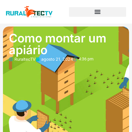
Como montar um
apiário
RuraltecTV
agosto 21, 2024
4:36 pm