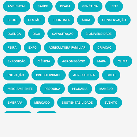
AMBIENTAL
SAÚDE
PRAGA
GENÉTICA
LEITE
BLOG
GESTÃO
ECONOMIA
ÁGUA
CONSERVAÇÃO
DOENÇA
DICA
CAPACITAÇÃO
BIODIVERSIDADE
FEIRA
EXPO
AGRICULTURA FAMILIAR
CRIAÇÃO
EXPOSIÇÃO
CIÊNCIA
AGRONEGÓCIO
MAPA
CLIMA
INOVAÇÃO
PRODUTIVIDADE
AGRICULTURA
SOLO
MEIO AMBIENTE
PESQUISA
PECUÁRIA
MANEJO
EMBRAPA
MERCADO
SUSTENTABILIDADE
EVENTO
TECNOLOGIA
NOTÍCIA
Recentes