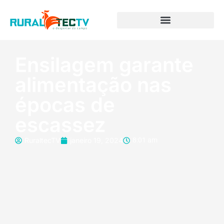
Ensilagem garante
alimentação nas
épocas de
escassez
RuraltecTV
janeiro 19, 2024
8:01 am