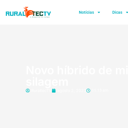
Notícias
Dicas
Novo híbrido de mi
silagem
RuraltecTV
agosto 2, 2023
11:13 am