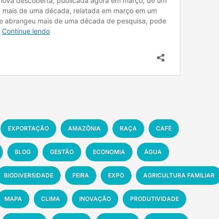
EXPORTAÇÃO
AMAZÔNIA
RAÇA
CAFÉ
BLOG
GESTÃO
ECONOMIA
ÁGUA
BIODIVERSIDADE
FEIRA
EXPO
AGRICULTURA FAMILIAR
MAPA
CLIMA
INOVAÇÃO
PRODUTIVIDADE