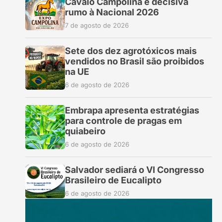
Cavalo Campolina é decisiva
rumo à Nacional 2026
7 de agosto de 2026
Sete dos dez agrotóxicos mais
vendidos no Brasil são proibidos
na UE
6 de agosto de 2026
Embrapa apresenta estratégias
para controle de pragas em
quiabeiro
6 de agosto de 2026
Salvador sediará o VI Congresso
Brasileiro de Eucalipto
6 de agosto de 2026