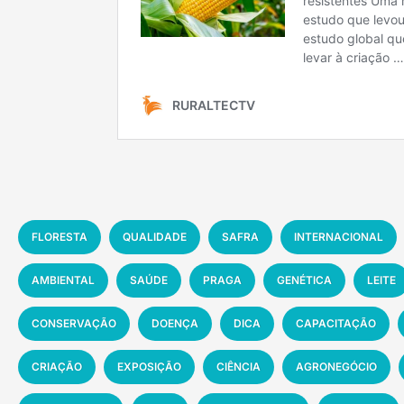
FLORESTA
QUALIDADE
SAFRA
INTERNACIONAL
AMBIENTAL
SAÚDE
PRAGA
GENÉTICA
LEITE
CONSERVAÇÃO
DOENÇA
DICA
CAPACITAÇÃO
CRIAÇÃO
EXPOSIÇÃO
CIÊNCIA
AGRONEGÓCIO