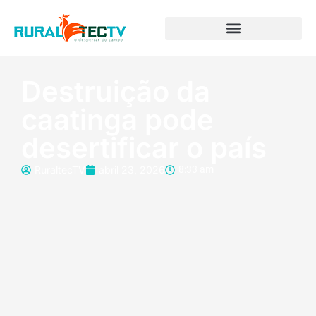
Destruição da
caatinga pode
desertificar o país
RuraltecTV
abril 23, 2026
8:33 am