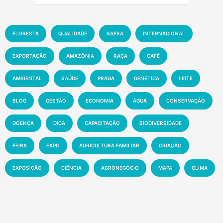
FLORESTA
QUALIDADE
SAFRA
INTERNACIONAL
EXPORTAÇÃO
AMAZÔNIA
RAÇA
CAFÉ
AMBIENTAL
SAÚDE
PRAGA
GENÉTICA
LEITE
BLOG
GESTÃO
ECONOMIA
ÁGUA
CONSERVAÇÃO
DOENÇA
DICA
CAPACITAÇÃO
BIODIVERSIDADE
FEIRA
EXPO
AGRICULTURA FAMILIAR
CRIAÇÃO
EXPOSIÇÃO
CIÊNCIA
AGRONEGÓCIO
MAPA
CLIMA
INOVAÇÃO
PRODUTIVIDADE
AGRICULTURA
SOLO
MEIO AMBIENTE
PESQUISA
PECUÁRIA
MANEJO