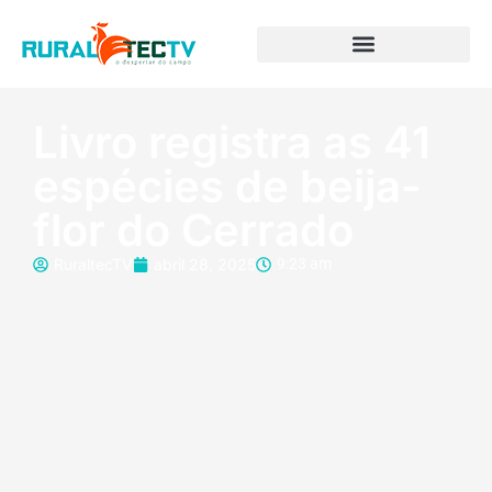
Livro registra as 41
espécies de beija-
flor do Cerrado
RuraltecTV
abril 28, 2025
9:23 am