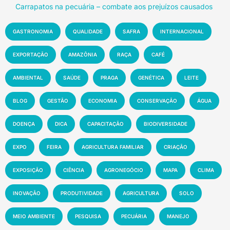
Carrapatos na pecuária – combate aos prejuízos causados
GASTRONOMIA
QUALIDADE
SAFRA
INTERNACIONAL
EXPORTAÇÃO
AMAZÔNIA
RAÇA
CAFÉ
AMBIENTAL
SAÚDE
PRAGA
GENÉTICA
LEITE
BLOG
GESTÃO
ECONOMIA
CONSERVAÇÃO
ÁGUA
DOENÇA
DICA
CAPACITAÇÃO
BIODIVERSIDADE
EXPO
FEIRA
AGRICULTURA FAMILIAR
CRIAÇÃO
EXPOSIÇÃO
CIÊNCIA
AGRONEGÓCIO
MAPA
CLIMA
INOVAÇÃO
PRODUTIVIDADE
AGRICULTURA
SOLO
MEIO AMBIENTE
PESQUISA
PECUÁRIA
MANEJO