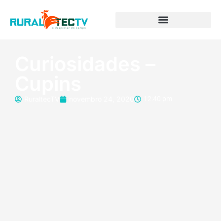
Curiosidades –
Cupins
RuraltecTV
novembro 24, 2020
12:40 pm