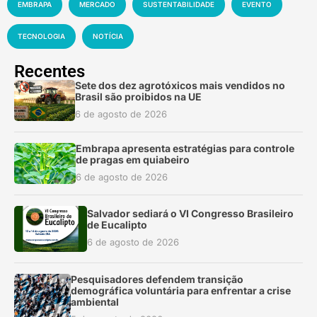
EMBRAPA
MERCADO
SUSTENTABILIDADE
EVENTO
TECNOLOGIA
NOTÍCIA
Recentes
Sete dos dez agrotóxicos mais vendidos no
Brasil são proibidos na UE
6 de agosto de 2026
Embrapa apresenta estratégias para controle
de pragas em quiabeiro
6 de agosto de 2026
Salvador sediará o VI Congresso Brasileiro
de Eucalipto
6 de agosto de 2026
Pesquisadores defendem transição
demográfica voluntária para enfrentar a crise
ambiental