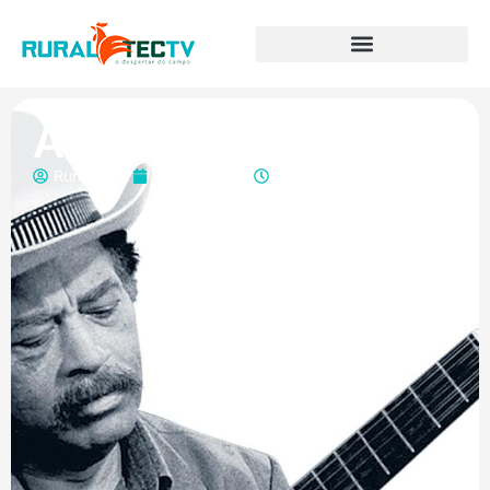
Arte – Tião Carreiro
RuraltecTV
junho 8, 2020
7:49 pm