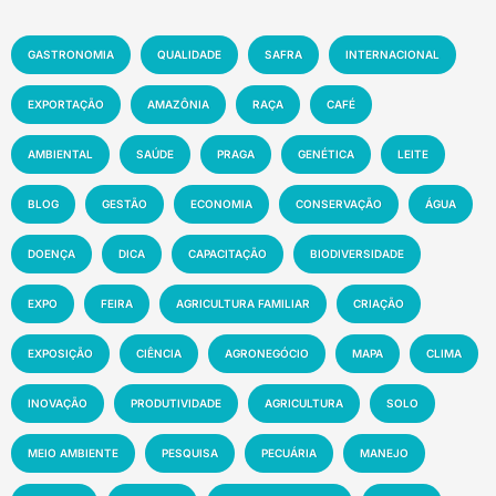
GASTRONOMIA
QUALIDADE
SAFRA
INTERNACIONAL
EXPORTAÇÃO
AMAZÔNIA
RAÇA
CAFÉ
AMBIENTAL
SAÚDE
PRAGA
GENÉTICA
LEITE
BLOG
GESTÃO
ECONOMIA
CONSERVAÇÃO
ÁGUA
DOENÇA
DICA
CAPACITAÇÃO
BIODIVERSIDADE
EXPO
FEIRA
AGRICULTURA FAMILIAR
CRIAÇÃO
EXPOSIÇÃO
CIÊNCIA
AGRONEGÓCIO
MAPA
CLIMA
INOVAÇÃO
PRODUTIVIDADE
AGRICULTURA
SOLO
MEIO AMBIENTE
PESQUISA
PECUÁRIA
MANEJO