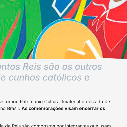
ntos Reis são os outros
e cunhos católicos e
se tornou Patrimônio Cultural Imaterial do estado de
no Brasil.
As comemorações visam encerrar os
lia de Reis são compostos por integrantes que usam