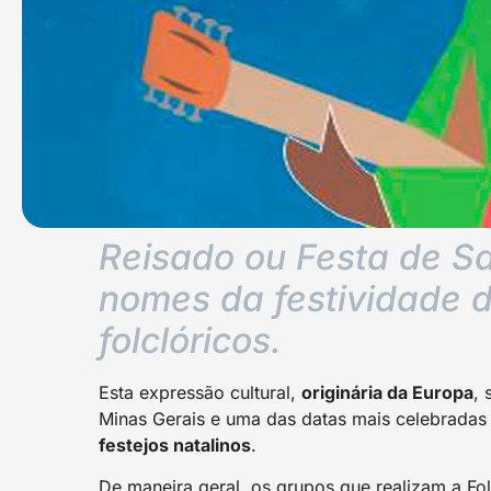
Reisado ou Festa de Sa
nomes da festividade d
folclóricos.
Esta expressão cultural,
originária da Europa
, 
Minas Gerais e uma das datas mais celebradas 
festejos natalinos
.
De maneira geral, os grupos que realizam a Fo