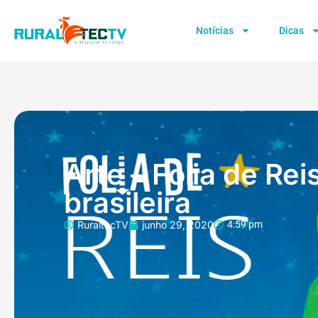
Notícias
Dicas
Arte – Folia de Rei
brasileira
RuraltecTV
junho 29, 2020
4:59 pm