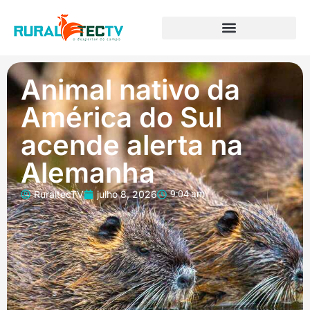
Animal nativo da
América do Sul
acende alerta na
Alemanha
RuraltecTV
julho 8, 2026
9:04 am