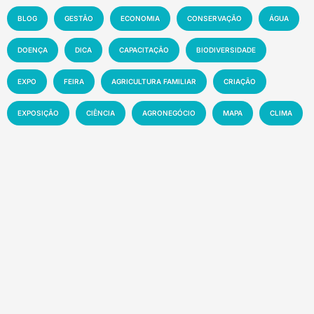
BLOG
GESTÃO
ECONOMIA
CONSERVAÇÃO
ÁGUA
DOENÇA
DICA
CAPACITAÇÃO
BIODIVERSIDADE
EXPO
FEIRA
AGRICULTURA FAMILIAR
CRIAÇÃO
EXPOSIÇÃO
CIÊNCIA
AGRONEGÓCIO
MAPA
CLIMA
INOVAÇÃO
PRODUTIVIDADE
AGRICULTURA
SOLO
MEIO AMBIENTE
PESQUISA
PECUÁRIA
MANEJO
EMBRAPA
MERCADO
SUSTENTABILIDADE
EVENTO
TECNOLOGIA
NOTÍCIA
Recentes
Pesquisadores defendem transição
demográfica voluntária para enfrentar a crise
ambiental