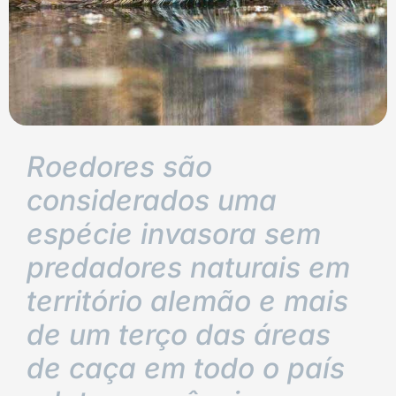
Roedores são
considerados uma
espécie invasora sem
predadores naturais em
território alemão e mais
de um terço das áreas
de caça em todo o país