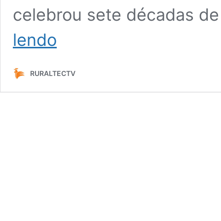
celebrou sete décadas de 
Série
lendo
revela
as
belezas
RURALTECTV
e
mistérios
do
oceano