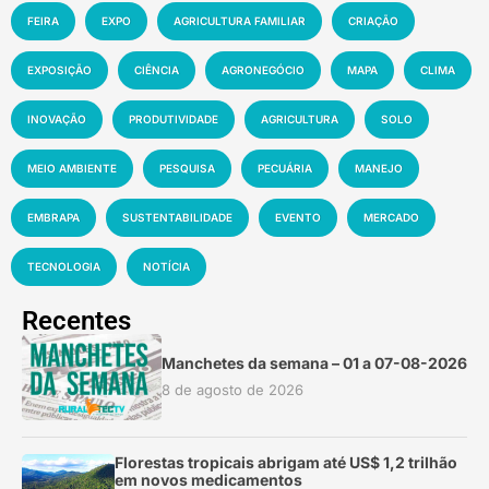
FEIRA
EXPO
AGRICULTURA FAMILIAR
CRIAÇÃO
EXPOSIÇÃO
CIÊNCIA
AGRONEGÓCIO
MAPA
CLIMA
INOVAÇÃO
PRODUTIVIDADE
AGRICULTURA
SOLO
MEIO AMBIENTE
PESQUISA
PECUÁRIA
MANEJO
EMBRAPA
SUSTENTABILIDADE
EVENTO
MERCADO
TECNOLOGIA
NOTÍCIA
Recentes
Manchetes da semana – 01 a 07-08-2026
8 de agosto de 2026
Florestas tropicais abrigam até US$ 1,2 trilhão
em novos medicamentos