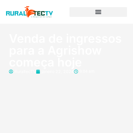
Venda de ingressos
para a Agrishow
começa hoje
RuraltecTV
janeiro 22, 2024
9:04 am