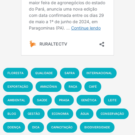
FLORESTA
QUALIDADE
SAFRA
INTERNACIONAL
EXPORTAÇÃO
AMAZÔNIA
RAÇA
CAFÉ
AMBIENTAL
SAÚDE
PRAGA
GENÉTICA
LEITE
BLOG
GESTÃO
ECONOMIA
ÁGUA
CONSERVAÇÃO
DOENÇA
DICA
CAPACITAÇÃO
BIODIVERSIDADE