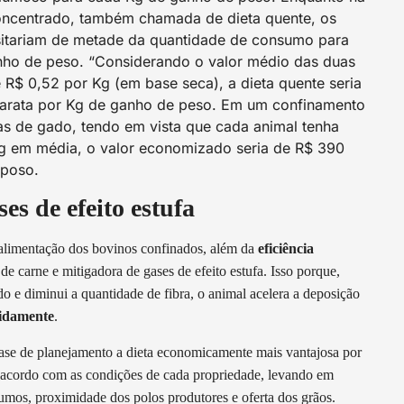
concentrado, também chamada de dieta quente, os
itariam de metade da quantidade de consumo para
ho de peso. “Considerando o valor médio das duas
 R$ 0,52 por Kg (em base seca), a dieta quente seria
arata por Kg de ganho de peso. Em um confinamento
s de gado, tendo em vista que cada animal tenha
g em média, o valor economizado seria de R$ 390
aposo.
es de efeito estufa
limentação dos bovinos confinados, além da
eficiência
e carne e mitigadora de gases de efeito estufa. Isso porque,
 e diminui a quantidade de fibra, o animal acelera a deposição
pidamente
.
 fase de planejamento a dieta economicamente mais vantajosa por
e acordo com as condições de cada propriedade, levando em
sumos, proximidade dos polos produtores e oferta dos grãos.