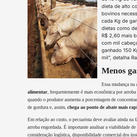
dieta de alto 
bovinos necess
cada Kg de gan
dietas como de
R$ 2,60 mais b
com mil cabeça
ganhado 150 K
mil”, detalha R
Menos gas
Essa mudança na a
alimentar
, frequentemente é mais econômica por arroba d
quando o produtor aumenta a porcentagem de concentrado
de gordura e, assim,
chega ao ponto de abate mais ra
Em relação ao custo, o pecuarista deve avaliar ainda na
arroba engordada. É importante analisar a viabilidade d
consideração logística, disponibilidade comercial dos in