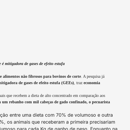
é mitigadora de gases de efeito estufa
 e alimentos não fibrosos para bovinos de corte
. A pesquisa já
itigadora de gases de efeito estufa (GEEs)
, traz
economia
ais que recebem a dieta de alto concentrado em comparação aos
 um rebanho com mil cabeças de gado confinado, o pecuarista
ão entre uma dieta com 70% de volumoso e outra
, os animais que receberam a primeira precisariam
lumoso para cada Kg de ganho de peso. Enquanto na