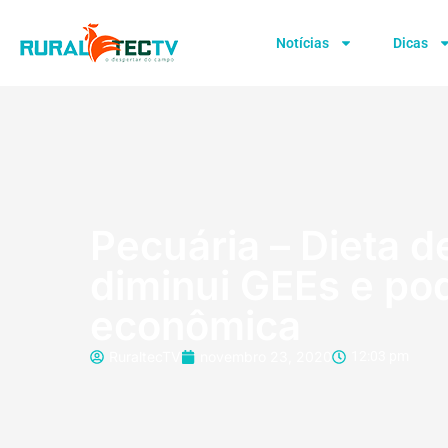
Notícias
Dicas
Pecuária – Dieta d
diminui GEEs e po
econômica
RuraltecTV
novembro 23, 2020
12:03 pm