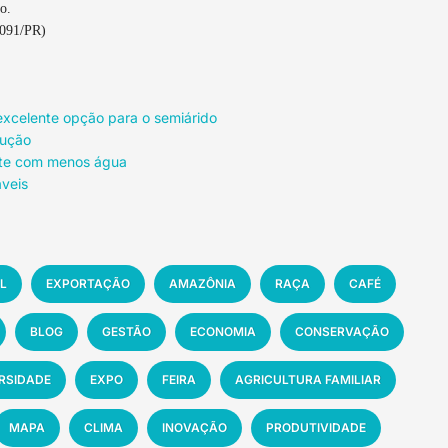
o.
3091/PR)
 excelente opção para o semiárido
dução
eite com menos água
áveis
L
EXPORTAÇÃO
AMAZÔNIA
RAÇA
CAFÉ
BLOG
GESTÃO
ECONOMIA
CONSERVAÇÃO
ERSIDADE
EXPO
FEIRA
AGRICULTURA FAMILIAR
MAPA
CLIMA
INOVAÇÃO
PRODUTIVIDADE