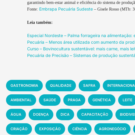
garantindo bem-estar animal e eficiência do sistema de produçã
Embrapa Pecuária Sudeste
Fonte:
– Gisele Rosso (MTb: 
Leia também:
Especial Nordeste – Palma forrageira na alimentação:
Pecuária – Menos área utilizada com aumento da pro
Curso – Bovinocultura sustentável: mais carne, mais l
Pecuária de Precisão – Sistemas de produção sustent
GASTRONOMIA
QUALIDADE
SAFRA
INTERNACIONA
AMBIENTAL
SAÚDE
PRAGA
GENÉTICA
LEITE
ÁGUA
DOENÇA
DICA
CAPACITAÇÃO
BIODIV
CRIAÇÃO
EXPOSIÇÃO
CIÊNCIA
AGRONEGÓCIO