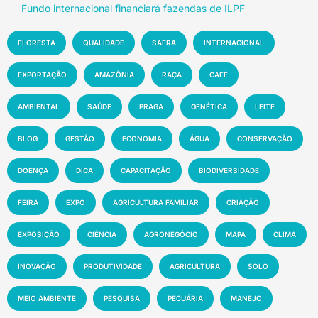
Fundo internacional financiará fazendas de ILPF
FLORESTA
QUALIDADE
SAFRA
INTERNACIONAL
EXPORTAÇÃO
AMAZÔNIA
RAÇA
CAFÉ
AMBIENTAL
SAÚDE
PRAGA
GENÉTICA
LEITE
BLOG
GESTÃO
ECONOMIA
ÁGUA
CONSERVAÇÃO
DOENÇA
DICA
CAPACITAÇÃO
BIODIVERSIDADE
FEIRA
EXPO
AGRICULTURA FAMILIAR
CRIAÇÃO
EXPOSIÇÃO
CIÊNCIA
AGRONEGÓCIO
MAPA
CLIMA
INOVAÇÃO
PRODUTIVIDADE
AGRICULTURA
SOLO
MEIO AMBIENTE
PESQUISA
PECUÁRIA
MANEJO