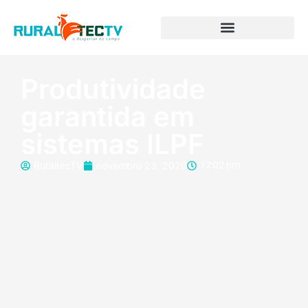
Produtividade
garantida em
sistemas ILPF
RuraltecTV
novembro 23, 2020
12:02 pm