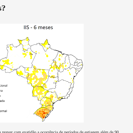
s?
m prever com exatidão a ocorrência de períodos de estiagem além de 90