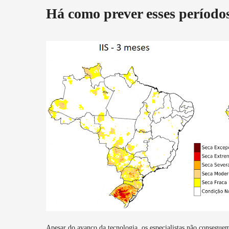
Há como prever esses período
Apesar do avanço da tecnologia, os especialistas não consegue