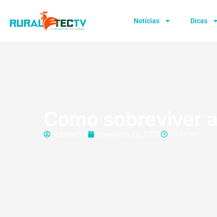
Notícias
Dicas
Como sobreviver a
RuraltecTV
novembro 23, 2020
12:04 pm