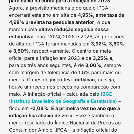
para baixo na conta para a inflação de 2023
.
Agora, a previsão mediana é de que o IPCA
encerrará este ano em alta de
4,95%, ante taxa de
4,98% prevista na pesquisa anterior
, o que
marcou uma
oitava redução seguida nessa
estimativa
. Para 2024, 2025 e 2026, as projeções
de alta do IPCA foram mantidas em
3,92%, 3,60%
e 3,50%
, respectivamente. O centro da meta
oficial para a inflação em 2023 é de
3,25%
e,
para os três anos seguintes, é de
3,00%
, sempre
com margem de tolerância de
1,5%
para mais ou
menos. O mês de junho teve
deflação
, ou seja,
houve um recuo nos preços na comparação com
maio. A inflação oficial – calculada pelo
IBGE
(Instituto Brasileiro de Geografia e Estatística)
–
ficou em
-0,08%
.
É a primeira vez no ano que a
inflação fica abaixo de zero
. Esse é também o
menor resultado do Índice Nacional de Preços ao
Consumidor Amplo (IPCA – a inflação oficial do