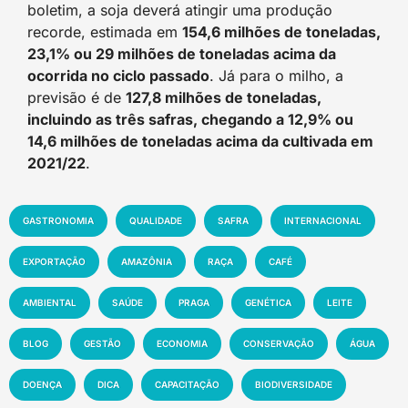
boletim, a soja deverá atingir uma produção
recorde, estimada em
154,6 milhões de toneladas,
23,1% ou 29 milhões de toneladas acima da
ocorrida no ciclo passado
. Já para o milho, a
previsão é de
127,8 milhões de toneladas,
incluindo as três safras, chegando a 12,9% ou
14,6 milhões de toneladas acima da cultivada em
2021/22
.
GASTRONOMIA
QUALIDADE
SAFRA
INTERNACIONAL
EXPORTAÇÃO
AMAZÔNIA
RAÇA
CAFÉ
AMBIENTAL
SAÚDE
PRAGA
GENÉTICA
LEITE
BLOG
GESTÃO
ECONOMIA
CONSERVAÇÃO
ÁGUA
DOENÇA
DICA
CAPACITAÇÃO
BIODIVERSIDADE