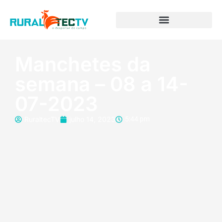
Manchetes da
semana – 08 a 14-
07-2023
RuraltecTV
julho 14, 2023
5:44 pm