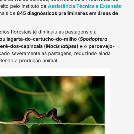
eito pelo Instituto de
Assistência Técnica e Extensão
mais de
845 diagnósticos preliminares em áreas de
os florestais já diminuiu as pastagens e a
r ou lagarta-do-cartucho-do-milho (
Spodoptera
erê-dos-capinzais (
Mocis latipes
)
e o
percevejo-
acado severamente as pastagens, reduzindo ainda
etendo a produção animal.