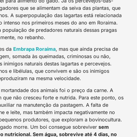
el para alimento do gado. Já os percevejos-das-
ugadores que se alimentam da seiva das plantas, que
inos. A superpopulação das lagartas está relacionada
ño intenso nos primeiros meses do ano em Roraima.
 a população de predadores naturais dessas pragas
almente, no rebanho.
res da
Embrapa Roraima
, mas que ainda precisa de
agem, somada às queimadas, criminosas ou não,
 inimigos naturais destas lagartas e percevejos.
hos e libélulas, que convivem e são os inimigos
reproduziram na mesma velocidade.
e mortandade dos animais foi o preço da carne. A
que não cresceu forte e nutrida. Para este ponto, os
uxiliar na manutenção da pastagem. A falta de
ne e leite, mas também impacta negativamente no
s pequenos produtores, que exploram a bovinocultura.
 o gado morre. Um boi consegue sobreviver
sem
 nutricional. Sem água, sobrevive até 4 dias, no