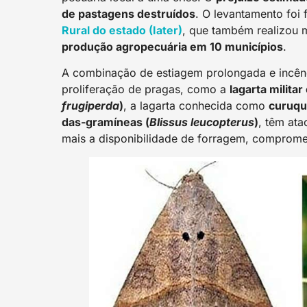
de pastagens destruídos
. O levantamento foi f
Rural do estado (Iater)
, que também realizou 
produção agropecuária em 10 municípios
.
A combinação de estiagem prolongada e incêndi
proliferação de pragas, como a
lagarta milita
frugiperda
)
, a lagarta conhecida como
curuqu
das-gramíneas (
Blissus leucopterus
)
, têm at
mais a disponibilidade de forragem, comprom