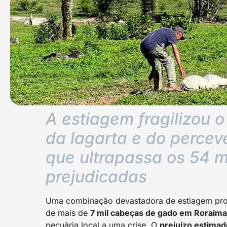
A estiagem fragilizou o
da lagarta e do percev
que ultrapassa os 54 m
prejudicadas
Uma combinação devastadora de estiagem prolo
de mais de
7 mil cabeças de gado em Roraima
pecuária local a uma crise. O
prejuízo estimad