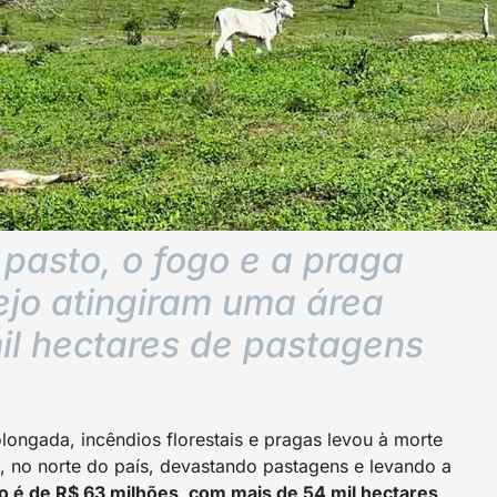
 pasto, o fogo e a praga
ejo atingiram uma área
il hectares de pastagens
ngada, incêndios florestais e pragas levou à morte
, no norte do país, devastando pastagens e levando a
o é de R$ 63 milhões, com mais de 54 mil hectares