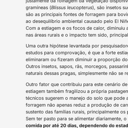
justamente da folhagem da vegetação disponív
gramíneas (
Blissus leucopterus
), são insetos s
são as principais fontes de forragem para bov
ao desequilíbrio ambiental causado pelo El Ni
Com a estiagem e os focos de calor, diminuiu
nas áreas rurais e o impacto tem sido, princip
Uma outra hipótese levantada por pesquisado
estudos para comprovação, é que a forte esti
eliminaram ou fizeram diminuir a proporção dos
Outros insetos, sapos, rãs, morcegos, passarin
naturais dessas pragas, simplesmente não se 
Outro fator que contribuiu para este cenário d
estiagem também fragilizou a própria pastagem 
técnicos sugerem o manejo do solo que pode a
forragem não apenas reduz a produção de car
sustento das famílias rurais, principalmente o
Sem ter pasto para se alimentar diariamente,
comida por até 20 dias, dependendo do estado