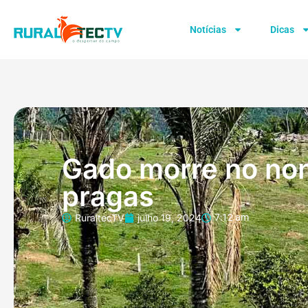
Notícias
Dicas
Gado morre no nor
pragas
RuraltecTV
julho 19, 2024
7:12 am