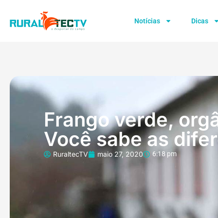
Notícias
Dicas
Frango verde, orgâ
Você sabe as dife
RuraltecTV
maio 27, 2020
6:18 pm