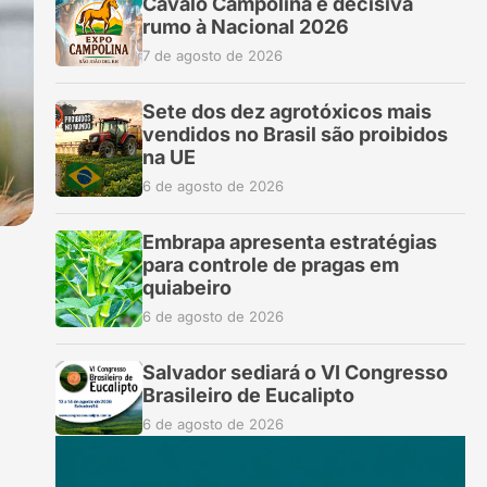
Cavalo Campolina é decisiva
rumo à Nacional 2026
7 de agosto de 2026
Sete dos dez agrotóxicos mais
vendidos no Brasil são proibidos
na UE
6 de agosto de 2026
Embrapa apresenta estratégias
para controle de pragas em
quiabeiro
6 de agosto de 2026
Salvador sediará o VI Congresso
Brasileiro de Eucalipto
6 de agosto de 2026