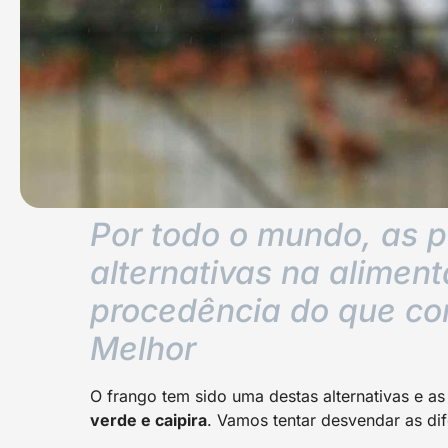
Por todo o mundo, as
alternativas na alimen
procedência do que co
Melhor
O frango tem sido uma destas alternativas e a
verde e caipira
. Vamos tentar desvendar as dif