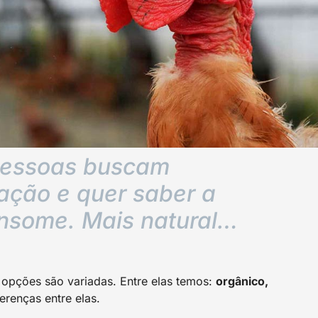
 pessoas buscam
tação e quer saber a
nsome. Mais natural…
s opções são variadas. Entre elas temos:
orgânico,
erenças entre elas.