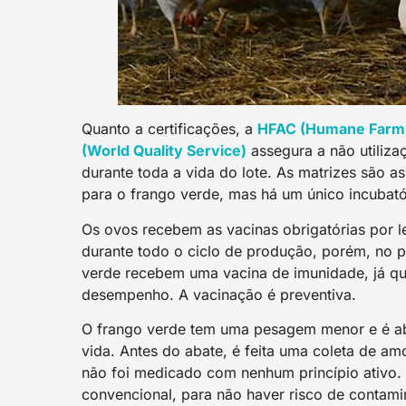
Quanto a certificações, a
HFAC (Humane Farm 
(World Quality Service)
assegura a não utiliza
durante toda a vida do lote. As matrizes são 
para o frango verde, mas há um único incubatór
Os ovos recebem as vacinas obrigatórias por 
durante todo o ciclo de produção, porém, no pr
verde recebem uma vacina de imunidade, já q
desempenho. A vacinação é preventiva.
O frango verde tem uma pesagem menor e é aba
vida. Antes do abate, é feita uma coleta de am
não foi medicado com nenhum princípio ativo. 
convencional, para não haver risco de contam