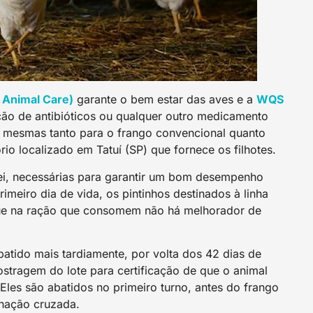
Animal Care)
garante o bem estar das aves e a
WQS
ção de antibióticos ou qualquer outro medicamento
as mesmas tanto para o frango convencional quanto
io localizado em Tatuí (SP) que fornece os filhotes.
lei, necessárias para garantir um bom desempenho
imeiro dia de vida, os pintinhos destinados à linha
ue na ração que consomem não há melhorador de
tido mais tardiamente, por volta dos 42 dias de
ostragem do lote para certificação de que o animal
Eles são abatidos no primeiro turno, antes do frango
inação cruzada.