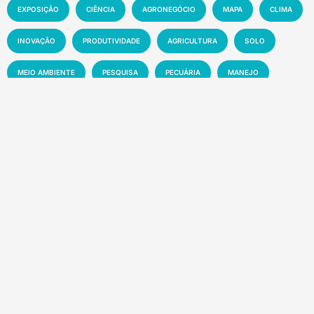
EXPOSIÇÃO
CIÊNCIA
AGRONEGÓCIO
MAPA
CLIMA
INOVAÇÃO
PRODUTIVIDADE
AGRICULTURA
SOLO
MEIO AMBIENTE
PESQUISA
PECUÁRIA
MANEJO
EMBRAPA
MERCADO
SUSTENTABILIDADE
EVENTO
TECNOLOGIA
NOTÍCIA
Recentes
Florestas tropicais abrigam até US$ 1,2 trilhão
em novos medicamentos
7 de agosto de 2026
Vídeo viral sobre presença de plástico ou
petróleo em ovos é falso
7 de agosto de 2026
Exposição Especializada do Cavalo Campolina