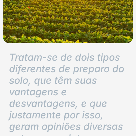
Tratam-se de dois tipos
diferentes de preparo do
solo, que têm suas
vantagens e
desvantagens, e que
justamente por isso,
geram opiniões diversas