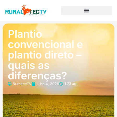
Plantio
convencional e
plantio direto –
quais as
diferenças?
RuraltecTV
julho 4, 2020
1:23 am