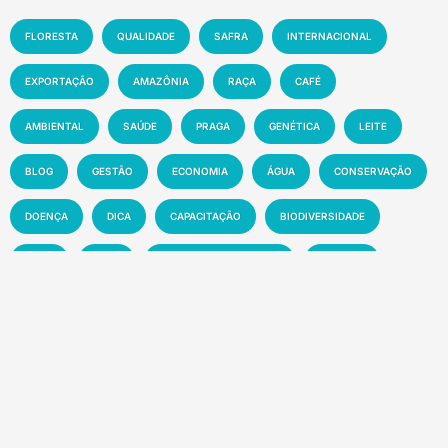
FLORESTA
QUALIDADE
SAFRA
INTERNACIONAL
EXPORTAÇÃO
AMAZÔNIA
RAÇA
CAFÉ
AMBIENTAL
SAÚDE
PRAGA
GENÉTICA
LEITE
BLOG
GESTÃO
ECONOMIA
ÁGUA
CONSERVAÇÃO
DOENÇA
DICA
CAPACITAÇÃO
BIODIVERSIDADE
FEIRA
EXPO
AGRICULTURA FAMILIAR
CRIAÇÃO
EXPOSIÇÃO
CIÊNCIA
AGRONEGÓCIO
MAPA
CLIMA
INOVAÇÃO
PRODUTIVIDADE
AGRICULTURA
SOLO
MEIO AMBIENTE
PESQUISA
PECUÁRIA
MANEJO
EMBRAPA
SUSTENTABILIDADE
EVENTO
MERCADO