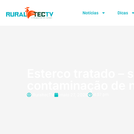
Notícias
Dicas
Esterco tratado – 
contaminação de 
RuraltecTV
maio 27, 2020
4:57 pm