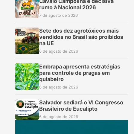
Cavalo Campolina é decisiva
rumo à Nacional 2026
7 de agosto de 2026
Sete dos dez agrotóxicos mais
vendidos no Brasil são proibidos
na UE
6 de agosto de 2026
Embrapa apresenta estratégias
para controle de pragas em
quiabeiro
6 de agosto de 2026
Salvador sediará o VI Congresso
Brasileiro de Eucalipto
6 de agosto de 2026