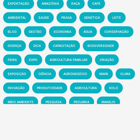
EXPORTAÇÃO
AMAZÔNIA
RAÇA
CAFÉ
AMBIENTAL
SAÚDE
PRAGA
GENÉTICA
LEITE
BLOG
GESTÃO
ECONOMIA
ÁGUA
CONSERVAÇÃO
DOENÇA
DICA
CAPACITAÇÃO
BIODIVERSIDADE
FEIRA
EXPO
AGRICULTURA FAMILIAR
CRIAÇÃO
EXPOSIÇÃO
CIÊNCIA
AGRONEGÓCIO
MAPA
CLIMA
INOVAÇÃO
PRODUTIVIDADE
AGRICULTURA
SOLO
MEIO AMBIENTE
PESQUISA
PECUÁRIA
MANEJO
EMBRAPA
MERCADO
SUSTENTABILIDADE
EVENTO
TECNOLOGIA
NOTÍCIA