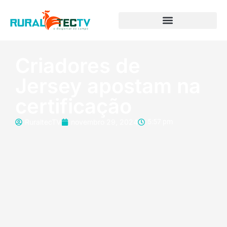
Criadores de
Jersey apostam na
certificação
RuraltecTV
novembro 29, 2024
5:57 pm