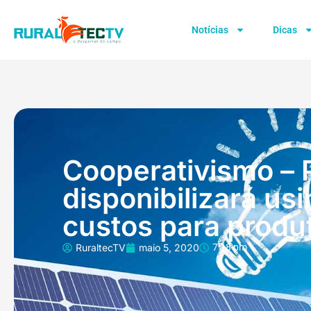
Notícias
Dicas
Cooperativismo – 
disponibilizará usi
custos para produ
RuraltecTV
maio 5, 2020
7:18 pm