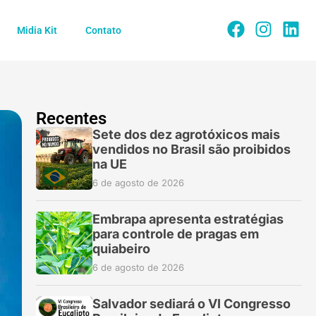
Midia Kit
Contato
Recentes
Sete dos dez agrotóxicos mais
vendidos no Brasil são proibidos
na UE
6 de agosto de 2026
Embrapa apresenta estratégias
para controle de pragas em
quiabeiro
6 de agosto de 2026
Salvador sediará o VI Congresso