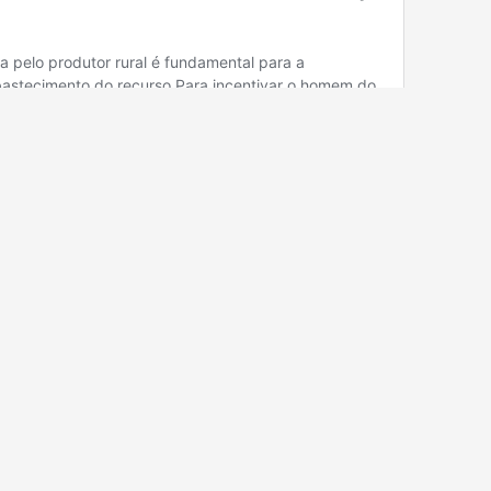
L
EXPORTAÇÃO
AMAZÔNIA
RAÇA
CAFÉ
BLOG
GESTÃO
ECONOMIA
CONSERVAÇÃO