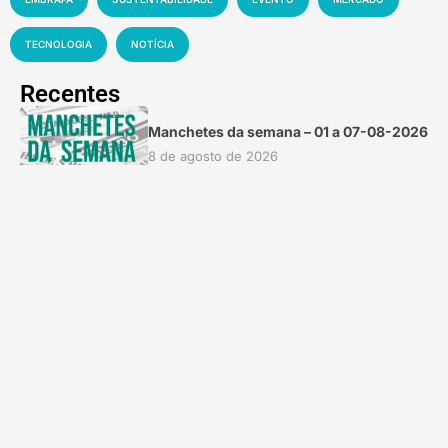
TECNOLOGIA
NOTÍCIA
Recentes
Manchetes da semana – 01 a 07-08-2026
8 de agosto de 2026
Florestas tropicais abrigam até US$ 1,2 trilhão
em novos medicamentos
7 de agosto de 2026
Vídeo viral sobre presença de plástico ou
petróleo em ovos é falso
7 de agosto de 2026
Exposição Especializada do Cavalo Campolina
é decisiva rumo à Nacional 2026
7 de agosto de 2026