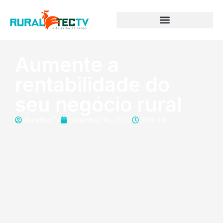
Aumente a
rentabilidade do
seu negócio rural
RuraltecTV
setembro 19, 2022
8:06 am