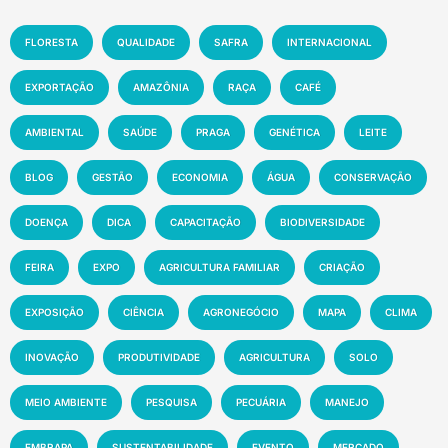
FLORESTA
QUALIDADE
SAFRA
INTERNACIONAL
EXPORTAÇÃO
AMAZÔNIA
RAÇA
CAFÉ
AMBIENTAL
SAÚDE
PRAGA
GENÉTICA
LEITE
BLOG
GESTÃO
ECONOMIA
ÁGUA
CONSERVAÇÃO
DOENÇA
DICA
CAPACITAÇÃO
BIODIVERSIDADE
FEIRA
EXPO
AGRICULTURA FAMILIAR
CRIAÇÃO
EXPOSIÇÃO
CIÊNCIA
AGRONEGÓCIO
MAPA
CLIMA
INOVAÇÃO
PRODUTIVIDADE
AGRICULTURA
SOLO
MEIO AMBIENTE
PESQUISA
PECUÁRIA
MANEJO
EMBRAPA
SUSTENTABILIDADE
EVENTO
MERCADO