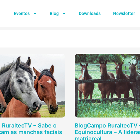
Eventos
Blog
Downloads
Newsletter
RuraltecTV – Sabe o
BlogCampo RuraltecTV 
cam as manchas faciais
Equinocultura – A lider
matriarcal