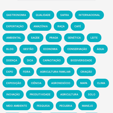
GASTRONOMIA
QUALIDADE
SAFRA
INTERNACIONAL
EXPORTAÇÃO
AMAZÔNIA
RAÇA
CAFÉ
AMBIENTAL
SAÚDE
PRAGA
GENÉTICA
LEITE
BLOG
GESTÃO
ECONOMIA
CONSERVAÇÃO
ÁGUA
DOENÇA
DICA
CAPACITAÇÃO
BIODIVERSIDADE
EXPO
FEIRA
AGRICULTURA FAMILIAR
CRIAÇÃO
EXPOSIÇÃO
CIÊNCIA
AGRONEGÓCIO
MAPA
CLIMA
INOVAÇÃO
PRODUTIVIDADE
AGRICULTURA
SOLO
MEIO AMBIENTE
PESQUISA
PECUÁRIA
MANEJO