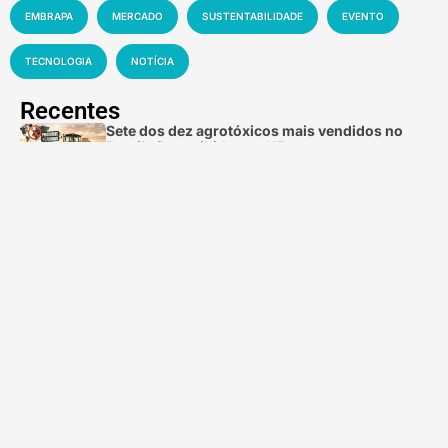
EMBRAPA
MERCADO
SUSTENTABILIDADE
EVENTO
TECNOLOGIA
NOTÍCIA
Recentes
Sete dos dez agrotóxicos mais vendidos no
Brasil são proibidos na UE
6 de agosto de 2026
Embrapa apresenta estratégias para controle
de pragas em quiabeiro
6 de agosto de 2026
Salvador sediará o VI Congresso Brasileiro
de Eucalipto
6 de agosto de 2026
Pesquisadores defendem transição
demográfica voluntária para enfrentar a crise
ambiental