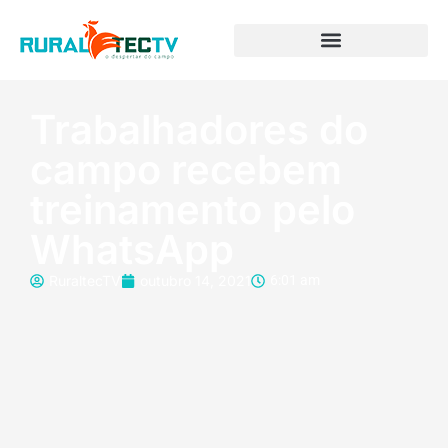
Trabalhadores do
campo recebem
treinamento pelo
WhatsApp
RuraltecTV
outubro 14, 2021
6:01 am