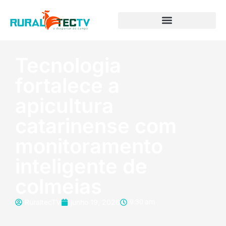
Tecnologia
fortalece a
apicultura
catarinense com
monitoramento
inteligente de
colmeias
RuraltecTV
junho 19, 2026
9:30 am