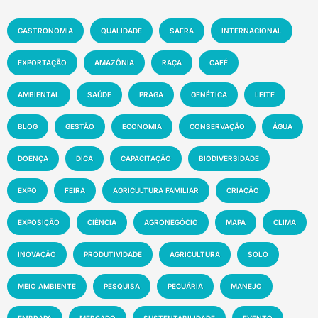
GASTRONOMIA
QUALIDADE
SAFRA
INTERNACIONAL
EXPORTAÇÃO
AMAZÔNIA
RAÇA
CAFÉ
AMBIENTAL
SAÚDE
PRAGA
GENÉTICA
LEITE
BLOG
GESTÃO
ECONOMIA
CONSERVAÇÃO
ÁGUA
DOENÇA
DICA
CAPACITAÇÃO
BIODIVERSIDADE
EXPO
FEIRA
AGRICULTURA FAMILIAR
CRIAÇÃO
EXPOSIÇÃO
CIÊNCIA
AGRONEGÓCIO
MAPA
CLIMA
INOVAÇÃO
PRODUTIVIDADE
AGRICULTURA
SOLO
MEIO AMBIENTE
PESQUISA
PECUÁRIA
MANEJO