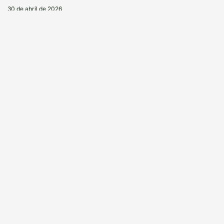
30 de abril de 2026
Leia mais
E-book explica o que é solo saudável
24 de abril de 2026
Leia mais