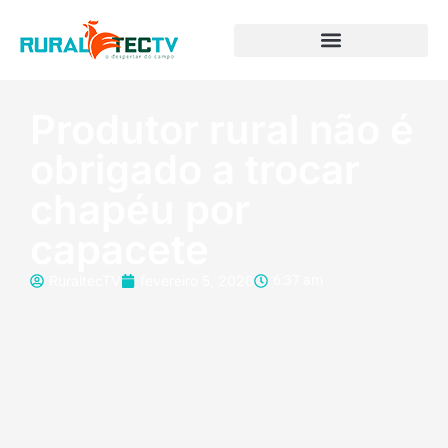
Produtor rural não é
obrigado a trocar
chapéu por
capacete
RuraltecTV
fevereiro 5, 2026
6:37 am