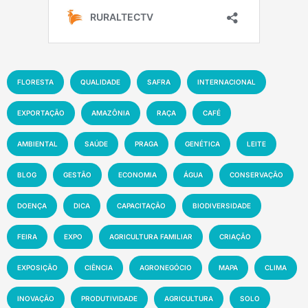
FLORESTA
QUALIDADE
SAFRA
INTERNACIONAL
EXPORTAÇÃO
AMAZÔNIA
RAÇA
CAFÉ
AMBIENTAL
SAÚDE
PRAGA
GENÉTICA
LEITE
BLOG
GESTÃO
ECONOMIA
ÁGUA
CONSERVAÇÃO
DOENÇA
DICA
CAPACITAÇÃO
BIODIVERSIDADE
FEIRA
EXPO
AGRICULTURA FAMILIAR
CRIAÇÃO
EXPOSIÇÃO
CIÊNCIA
AGRONEGÓCIO
MAPA
CLIMA
INOVAÇÃO
PRODUTIVIDADE
AGRICULTURA
SOLO