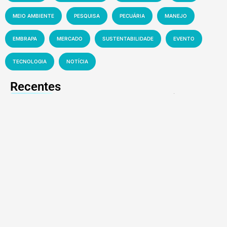
MEIO AMBIENTE
PESQUISA
PECUÁRIA
MANEJO
EMBRAPA
MERCADO
SUSTENTABILIDADE
EVENTO
TECNOLOGIA
NOTÍCIA
Recentes
Florestas tropicais abrigam até US$ 1,2 trilhão
em novos medicamentos
7 de agosto de 2026
Vídeo viral sobre presença de plástico ou
petróleo em ovos é falso
7 de agosto de 2026
Exposição Especializada do Cavalo Campolina
é decisiva rumo à Nacional 2026
7 de agosto de 2026