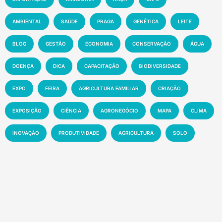
AMBIENTAL
SAÚDE
PRAGA
GENÉTICA
LEITE
BLOG
GESTÃO
ECONOMIA
CONSERVAÇÃO
ÁGUA
DOENÇA
DICA
CAPACITAÇÃO
BIODIVERSIDADE
EXPO
FEIRA
AGRICULTURA FAMILIAR
CRIAÇÃO
EXPOSIÇÃO
CIÊNCIA
AGRONEGÓCIO
MAPA
CLIMA
INOVAÇÃO
PRODUTIVIDADE
AGRICULTURA
SOLO
MEIO AMBIENTE
PESQUISA
PECUÁRIA
MANEJO
EMBRAPA
MERCADO
SUSTENTABILIDADE
EVENTO
TECNOLOGIA
NOTÍCIA