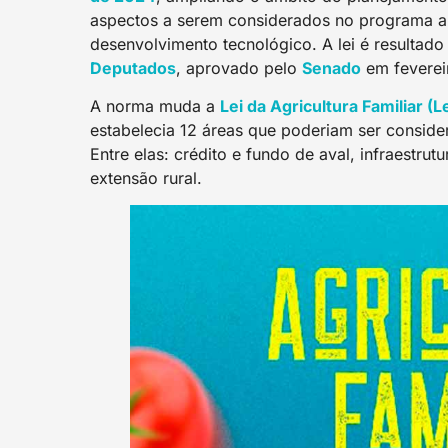
aspectos a serem considerados no programa a 
desenvolvimento tecnológico. A lei é resultado
Deputado
s
, aprovado pelo
S
enado
em feverei
A norma muda a
L
ei da Agricultura Familiar (
estabelecia 12 áreas que poderiam ser consid
Entre elas: crédito e fundo de aval, infraestrutu
extensão rural.