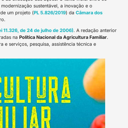
modernização sustentável, a inovação e o
 de um projeto (
P
L 5.826/2019
) da
Câmara dos
ro.
Lei 11.326, de 24 de julho de 2006)
. A redação anterior
eradas na
Política Nacional da Agricultura Familiar
.
ra e serviços, pesquisa, assistência técnica e