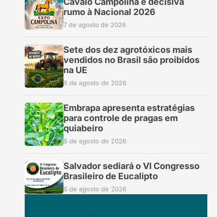
Cavalo Campolina é decisiva
rumo à Nacional 2026
7 de agosto de 2026
Sete dos dez agrotóxicos mais
vendidos no Brasil são proibidos
na UE
6 de agosto de 2026
Embrapa apresenta estratégias
para controle de pragas em
quiabeiro
6 de agosto de 2026
Salvador sediará o VI Congresso
Brasileiro de Eucalipto
6 de agosto de 2026