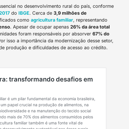
encial no desenvolvimento rural do país, conforme
201
7
do
I
BGE
. Cerca de
3,9 milhões de
ificados como
a
gricultura familiar
, representando
censo
. Apesar de ocupar apenas
26% da área total
unidades foram responsáveis por absorver
67% do
Por isso a importância da modernização desse setor,
de produção e dificuldades de acesso ao crédito.