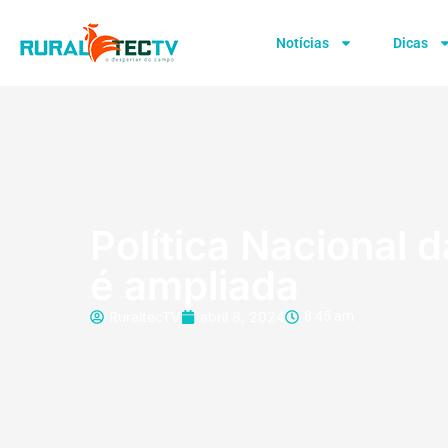
Notícias
Dicas
Política Nacional d
é ampliada
RuraltecTV
abril 8, 2024
8:45 am