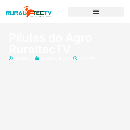
Pílulas do Agro
RuraltecTV
RuraltecTV
fevereiro 8, 2021
12:18 pm