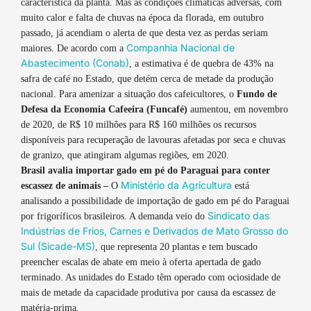
característica da planta. Mas as condições climáticas adversas, com
muito calor e falta de chuvas na época da florada, em outubro
passado, já acendiam o alerta de que desta vez as perdas seriam
Companhia Nacional de
maiores. De acordo com a
Abastecimento (Conab)
, a estimativa é de quebra de 43% na
safra de café no Estado, que detém cerca de metade da produção
nacional. Para amenizar a situação dos cafeicultores, o
Fundo de
Defesa da Economia Cafeeira (Funcafé)
aumentou, em novembro
de 2020, de R$ 10 milhões para R$ 160 milhões os recursos
disponíveis para recuperação de lavouras afetadas por seca e chuvas
de granizo, que atingiram algumas regiões, em 2020.
Brasil avalia importar gado em pé do Paraguai para conter
Ministério da Agricultura
escassez de animais –
O
está
analisando a possibilidade de importação de gado em pé do Paraguai
Sindicato das
por frigoríficos brasileiros. A demanda veio do
Indústrias de Frios, Carnes e Derivados de Mato Grosso do
Sul (Sicade-MS)
, que representa 20 plantas e tem buscado
preencher escalas de abate em meio à oferta apertada de gado
terminado. As unidades do Estado têm operado com ociosidade de
mais de metade da capacidade produtiva por causa da escassez de
matéria-prima.