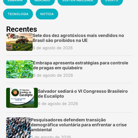
EMBRAPA
MERCADO
SUSTENTABILIDADE
EVENTO
TECNOLOGIA
NOTÍCIA
Recentes
Sete dos dez agrotóxicos mais vendidos no
Brasil são proibidos na UE
6 de agosto de 2026
Embrapa apresenta estratégias para controle
de pragas em quiabeiro
6 de agosto de 2026
Salvador sediará o VI Congresso Brasileiro
de Eucalipto
6 de agosto de 2026
Pesquisadores defendem transição
demográfica voluntária para enfrentar a crise
ambiental
5 de agosto de 2026