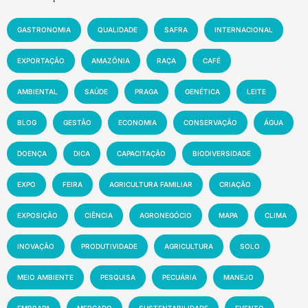
GASTRONOMIA
QUALIDADE
SAFRA
INTERNACIONAL
EXPORTAÇÃO
AMAZÔNIA
RAÇA
CAFÉ
AMBIENTAL
SAÚDE
PRAGA
GENÉTICA
LEITE
BLOG
GESTÃO
ECONOMIA
CONSERVAÇÃO
ÁGUA
DOENÇA
DICA
CAPACITAÇÃO
BIODIVERSIDADE
EXPO
FEIRA
AGRICULTURA FAMILIAR
CRIAÇÃO
EXPOSIÇÃO
CIÊNCIA
AGRONEGÓCIO
MAPA
CLIMA
INOVAÇÃO
PRODUTIVIDADE
AGRICULTURA
SOLO
MEIO AMBIENTE
PESQUISA
PECUÁRIA
MANEJO