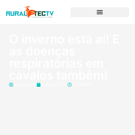
O inverno está aí! E
as doenças
respiratórias em
cavalos também!
RuraltecTV
julho 8, 2021
10:45 am