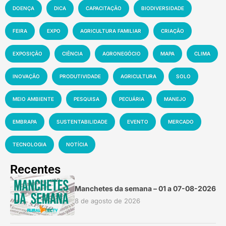
DOENÇA
DICA
CAPACITAÇÃO
BIODIVERSIDADE
FEIRA
EXPO
AGRICULTURA FAMILIAR
CRIAÇÃO
EXPOSIÇÃO
CIÊNCIA
AGRONEGÓCIO
MAPA
CLIMA
INOVAÇÃO
PRODUTIVIDADE
AGRICULTURA
SOLO
MEIO AMBIENTE
PESQUISA
PECUÁRIA
MANEJO
EMBRAPA
SUSTENTABILIDADE
EVENTO
MERCADO
TECNOLOGIA
NOTÍCIA
Recentes
Manchetes da semana – 01 a 07-08-2026
8 de agosto de 2026