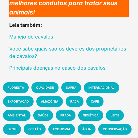
melhores condutas para tratar seus
animais!
Leia também:
Manejo de cavalos
Você sabe quais são os deveres dos proprietários
de cavalos?
Principais doenças no casco dos cavalos
FLORESTA
QUALIDADE
SAFRA
INTERNACIONAL
EXPORTAÇÃO
AMAZÔNIA
RAÇA
CAFÉ
AMBIENTAL
SAÚDE
PRAGA
GENÉTICA
LEITE
BLOG
GESTÃO
ECONOMIA
ÁGUA
CONSERVAÇÃO